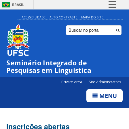
BRASIL
Simplifique!
ACESSIBILIDADE
ALTO CONTRASTE
MAPA DO SITE
Comunica BR
Participe
Acesso à informação
Legislação
Seminário Integrado de
Canais
Pesquisas em Linguística
Private Area
Site Administrators
MENU
Inscrições abertas