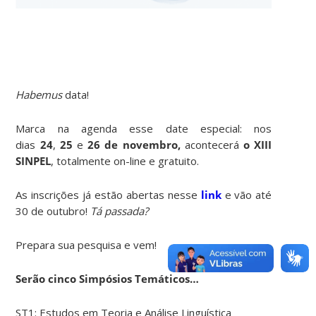
Habemus
data!
Marca na agenda esse date especial: nos
dias
24
,
25
e
26
de novembro,
acontecerá
o XIII
SINPEL
, totalmente on-line e gratuito.
As inscrições já estão abertas nesse
link
e vão até
30 de outubro!
Tá passada?
Prepara sua pesquisa e vem!
Serão cinco Simpósios Temáticos…
ST1: Estudos em Teoria e Análise Linguística