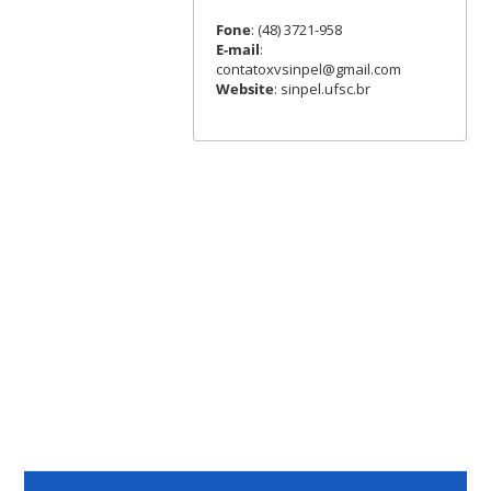
Fone
: (48) 3721-958
E-mail
:
contatoxvsinpel@gmail.com
Website
: sinpel.ufsc.br