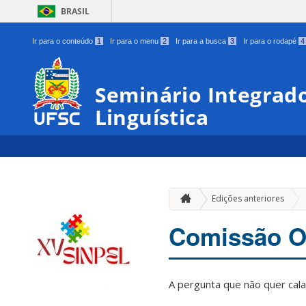
BRASIL
Ir para o conteúdo
1
Ir para o menu
2
Ir para a busca
3
Ir para o rodapé
4
Seminário Integrad
Linguística
Edições anteriores
Comissão O
A pergunta que não quer cala