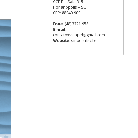
CCE B – Sala 315
Florianópolis – SC
CEP: 88040-900
Fone
: (48) 3721-958
E-mail
:
contatoxvsinpel@gmail.com
Website
: sinpel.ufsc.br