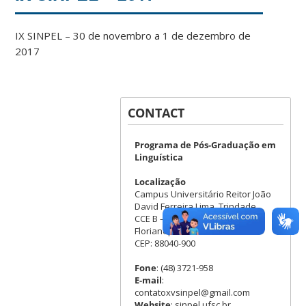
IX SINPEL – 30 de novembro a 1 de dezembro de
2017
CONTACT
Programa de Pós-Graduação em
Linguística
Localização
Campus Universitário Reitor João
David Ferreira Lima. Trindade
CCE B – Sala 315
Florianópolis – SC
CEP: 88040-900
Fone
: (48) 3721-958
E-mail
:
contatoxvsinpel@gmail.com
Website
: sinpel.ufsc.br