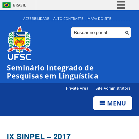
BRASIL
Simplifique!
ACESSIBILIDADE
ALTO CONTRASTE
MAPA DO SITE
Comunica BR
Participe
Acesso à informação
Legislação
Seminário Integrado de
Canais
Pesquisas em Linguística
Private Area
Site Administrators
MENU
IX SINPEL – 2017