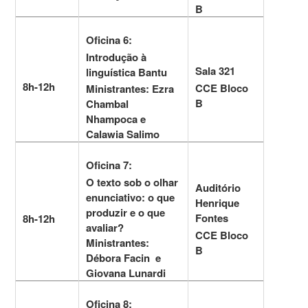
B
Oficina 6:
Introdução à
Sala 321
linguística Bantu
8h-12h
CCE Bloco
Ministrantes: Ezra
B
Chambal
Nhampoca e
Calawia Salimo
Oficina 7:
O texto sob o olhar
Auditório
enunciativo: o que
Henrique
produzir e o que
Fontes
8h-12h
avaliar?
CCE Bloco
Ministrantes:
B
Débora Facin e
Giovana Lunardi
Oficina 8: