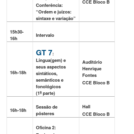
CCE Bloco B
Conferência:
“Ordem e juízos:
sintaxe e variação”
15h30-
Intervalo
16h
GT 7
:
Língua(gem) e
Auditório
seus aspectos
Henrique
16h-18h
sintáticos,
Fontes
semânticos e
CCE Bloco B
fonológicos
a
(1
parte)
Hall
Sessão de
16h-18h
pôsteres
CCE Bloco B
Oficina 2: