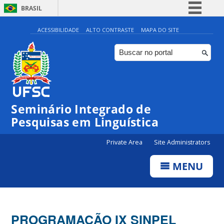
BRASIL
Simplifique!
ACESSIBILIDADE
ALTO CONTRASTE
MAPA DO SITE
Comunica BR
Participe
Acesso à informação
Legislação
Seminário Integrado de
Canais
Pesquisas em Linguística
Private Area
Site Administrators
MENU
PROGRAMAÇÃO IX SINPEL