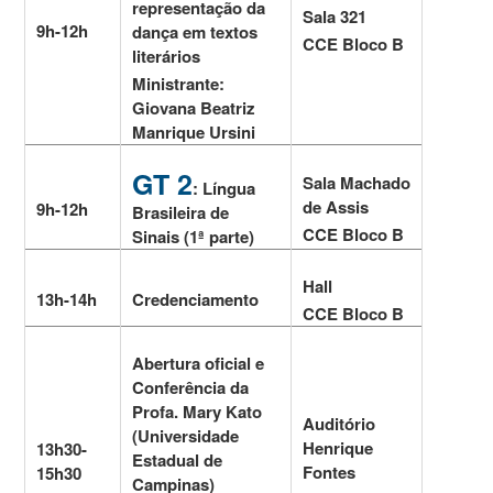
representação da
Sala 321
9h-12h
dança em textos
CCE Bloco B
literários
Ministrante:
Giovana Beatriz
Manrique Ursini
GT 2
Sala Machado
: Língua
de Assis
9h-12h
Brasileira de
CCE Bloco B
Sinais (1ª parte)
Hall
13h-14h
Credenciamento
CCE Bloco B
Abertura oficial e
Conferência da
Profa. Mary Kato
Auditório
(Universidade
Henrique
13h30-
Estadual de
Fontes
15h30
Campinas)