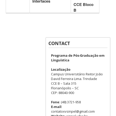
Interfaces
CCE Bloco
B
CONTACT
Programa de Pós-Graduação em
Linguística
Localização
Campus Universitário Reitor João
David Ferreira Lima. Trindade
CCE B – Sala 315
Florianópolis – SC
CEP: 88040-900
Fone
: (48) 3721-958
E-mail
:
contatoxvsinpel@gmail.com
Website
: sinpel.ufsc.br