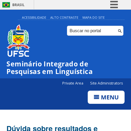
BRASIL
Simplifique!
ACESSIBILIDADE
ALTO CONTRASTE
MAPA DO SITE
Comunica BR
Participe
Acesso à informação
Legislação
Seminário Integrado de
Canais
Pesquisas em Linguística
Private Area
Site Administrators
MENU
Dúvida sobre resultados e