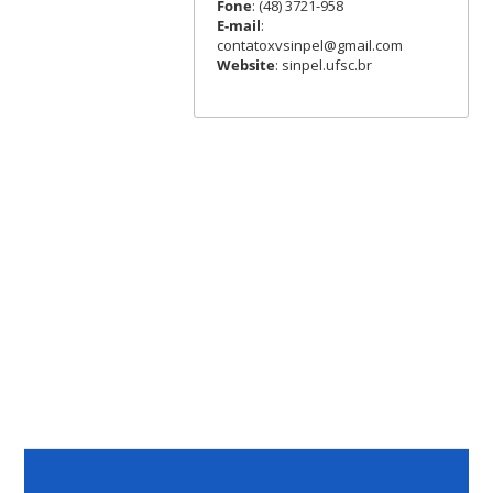
Fone
: (48) 3721-958
E-mail
:
contatoxvsinpel@gmail.com
Website
: sinpel.ufsc.br